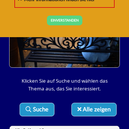
RADschläge
Tipps zum Leben auf und mit dem
EINVERSTANDEN
Fahrrad
Klicken Sie auf Suche und wählen das
Thema aus, das Sie interessiert.
Suche
Alle zeigen