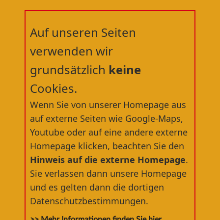
Auf unseren Seiten
verwenden wir
grundsätzlich
keine
Cookies.
Willkommen in der
Wenn Sie von unserer Homepage aus
RÄDERWERFT
®
auf externe Seiten wie Google-Maps,
Youtube oder auf eine andere externe
dem nördlichsten Fahrradfachgeschäft
Homepage klicken, beachten Sie den
Deutschlands
Hinweis auf die externe Homepage
.
Sie verlassen dann unsere Homepage
und es gelten dann die dortigen
Datenschutzbestimmungen.
>> Mehr Informationen finden Sie hier