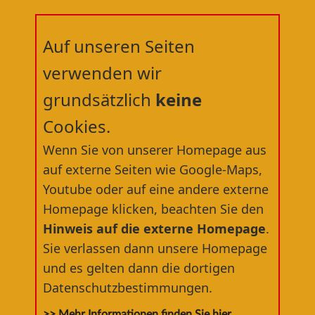
Auf unseren Seiten
verwenden wir
grundsätzlich
keine
Cookies.
Willkommen in der
Wenn Sie von unserer Homepage aus
RÄDERWERFT
®
auf externe Seiten wie Google-Maps,
Youtube oder auf eine andere externe
dem nördlichsten Fahrradfachgeschäft
Homepage klicken, beachten Sie den
Deutschlands
Hinweis auf die externe Homepage
.
Sie verlassen dann unsere Homepage
und es gelten dann die dortigen
Datenschutzbestimmungen.
>> Mehr Informationen finden Sie hier