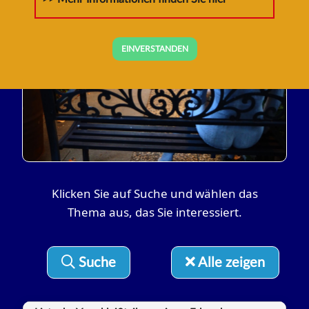
RADschläge
Tipps zum Leben auf und mit dem
EINVERSTANDEN
Fahrrad
Klicken Sie auf Suche und wählen das
Thema aus, das Sie interessiert.
Suche
Alle zeigen