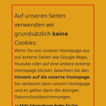
Auf unseren Seiten
verwenden wir
grundsätzlich
keine
Cookies.
Willkommen in der
Wenn Sie von unserer Homepage aus
RÄDERWERFT
®
auf externe Seiten wie Google-Maps,
Youtube oder auf eine andere externe
dem nördlichsten Fahrradfachgeschäft
Homepage klicken, beachten Sie den
Deutschlands
Hinweis auf die externe Homepage
.
Sie verlassen dann unsere Homepage
und es gelten dann die dortigen
Datenschutzbestimmungen.
>> Mehr Informationen finden Sie hier